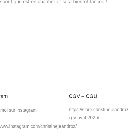
boutique est en chantier et sera bientôt lancée !
ram
CGV – CGU
https://store.christinejeandro
moi sur Instagram
cgv-avril-2025/
/www.instagram.com/christinejeandroz/