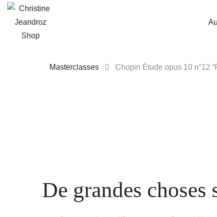
Au
Masterclasses
Chopin Étude opus 10 n°12 “
Skip
to
content
De grandes choses s