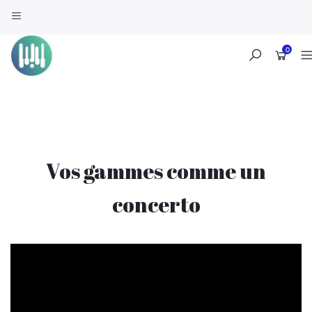
0
Skip
to
content
Vos gammes comme un
concerto