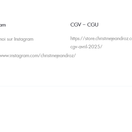
ram
CGV – CGU
https://store.christinejeandroz
moi sur Instagram
cgv-avril-2025/
/www.instagram.com/christinejeandroz/