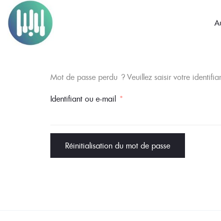
A
Skip
Mot de passe perdu ? Veuillez saisir votre identifi
to
Obligatoire
Identifiant ou e-mail
*
content
Réinitialisation du mot de passe