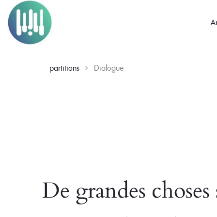
A
partitions
Dialogue
Skip
to
content
De grandes choses s