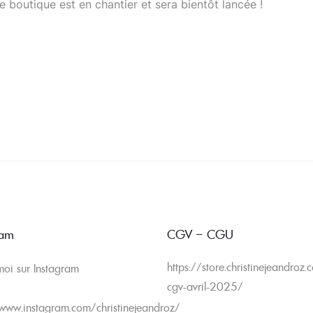
 boutique est en chantier et sera bientôt lancée !
ram
CGV – CGU
https://store.christinejeandroz
moi sur Instagram
cgv-avril-2025/
/www.instagram.com/christinejeandroz/