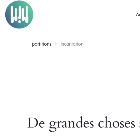
A
partitions
Incantation
Skip
to
content
De grandes choses s