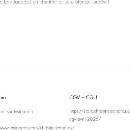
 boutique est en chantier et sera bientôt lancée !
ram
CGV – CGU
https://store.christinejeandroz
moi sur Instagram
cgv-avril-2025/
/www.instagram.com/christinejeandroz/