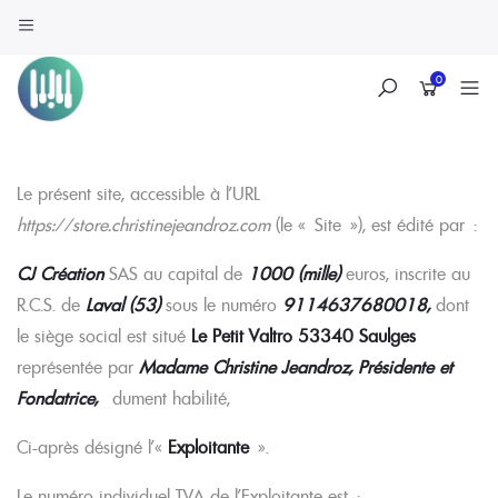
0
Skip
Le présent site, accessible à l’URL
to
https://store.christinejeandroz.com
(le « Site »), est édité par :
content
CJ Création
SAS au capital de
1000 (mille)
euros, inscrite au
R.C.S. de
Laval (53)
sous le numéro
9114637680018,
dont
le siège social est situé
Le Petit Valtro 53340 Saulges
représentée par
Madame Christine Jeandroz, Présidente et
Fondatrice,
dument habilité,
Ci-après désigné l’«
Exploitante
».
Le numéro individuel TVA de l’Exploitante est :