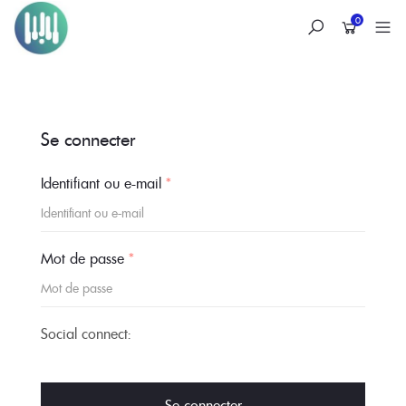
0
Skip
to
Se connecter
content
Identifiant ou e-mail
*
Mot de passe
*
Social connect:
Se connecter